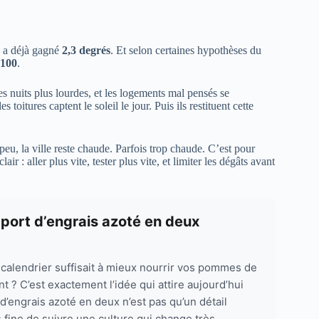
ce a déjà gagné
2,3 degrés
. Et selon certaines hypothèses du
2100
.
s nuits plus lourdes, et les logements mal pensés se
 toitures captent le soleil le jour. Puis ils restituent cette
peu, la ville reste chaude. Parfois trop chaude. C’est pour
lair : aller plus vite, tester plus vite, et limiter les dégâts avant
pport d’engrais azoté en deux
calendrier suffisait à mieux nourrir vos pommes de
 ? C’est exactement l’idée qui attire aujourd’hui
t d’engrais azoté en deux n’est pas qu’un détail
 fine de suivre une culture qui change très...