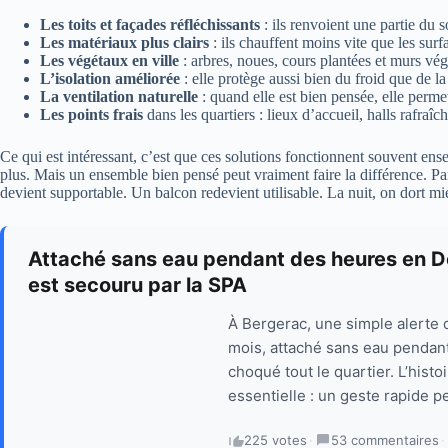
Les toits et façades réfléchissants
: ils renvoient une partie du s
Les matériaux plus clairs
: ils chauffent moins vite que les sur
Les végétaux en ville
: arbres, noues, cours plantées et murs vég
L’isolation améliorée
: elle protège aussi bien du froid que de la
La ventilation naturelle
: quand elle est bien pensée, elle perm
Les points frais
dans les quartiers : lieux d’accueil, halls rafra
Ce qui est intéressant, c’est que ces solutions fonctionnent souvent ens
plus. Mais un ensemble bien pensé peut vraiment faire la différence. 
devient supportable. Un balcon redevient utilisable. La nuit, on dort mi
Attaché sans eau pendant des heures en D
est secouru par la SPA
À Bergerac, une simple alerte d
mois, attaché sans eau pendant
choqué tout le quartier. L’histo
essentielle : un geste rapide p
225 votes
·
53 commentaires
·