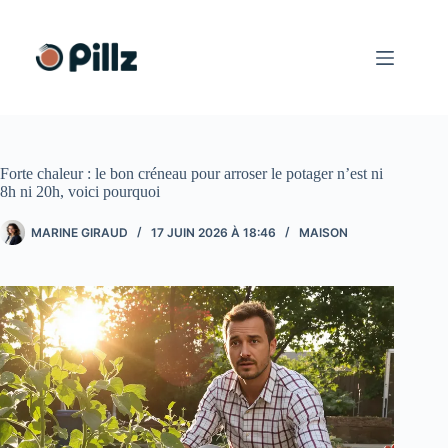
Passer
au
contenu
Forte chaleur : le bon créneau pour arroser le potager n’est ni
8h ni 20h, voici pourquoi
MARINE GIRAUD
17 JUIN 2026 À 18:46
MAISON