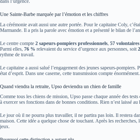
dans l’urgence.
Une Sainte-Barbe marquée par l’émotion et les chiffres
La cérémonie avait aussi une autre portée. Pour le capitaine Coly, c’éta
Marmande. Il a pris la parole avec émotion et a présenté le bilan de l’an
Le centre compte
2 sapeurs-pompiers professionnels
,
57 volontaires
Parmi elles,
76 %
relevaient du service d’urgence aux personnes, soit
2
rythme de travail.
Le capitaine a aussi salué l’engagement des jeunes sapeurs-pompiers. Pour
état d’esprit. Dans une caserne, cette transmission compte énormément.
Quand viendra la retraite, Upso deviendra un chien de famille
Comme tous les chiens de mission, Upso passe chaque année des tests d’
à exercer ses fonctions dans de bonnes conditions. Rien n’est laissé au 
Le jour où il ne pourra plus travailler, il ne partira pas loin. Il restera
maison. Cette idée a quelque chose de touchant. Après les recherches, le
jeux.
Pourquoi cette distinction a autant plu