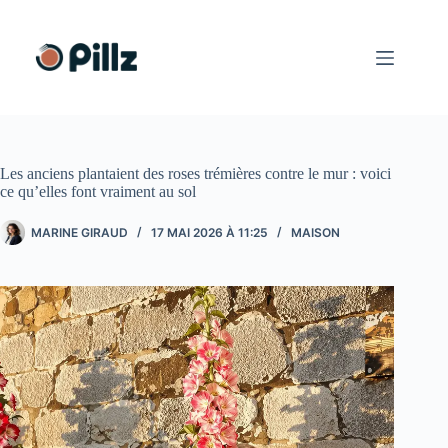
Passer
au
contenu
Les anciens plantaient des roses trémières contre le mur : voici
ce qu’elles font vraiment au sol
MARINE GIRAUD
17 MAI 2026 À 11:25
MAISON