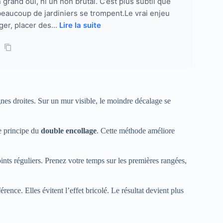
 grand oui, ni un non brutal. C’est plus subtil que
 beaucoup de jardiniers se trompent.Le vrai enjeu
er, placer des...
Lire la suite
es droites. Sur un mur visible, le moindre décalage se
le principe du
double encollage
. Cette méthode améliore
ints réguliers. Prenez votre temps sur les premières rangées,
érence. Elles évitent l’effet bricolé. Le résultat devient plus