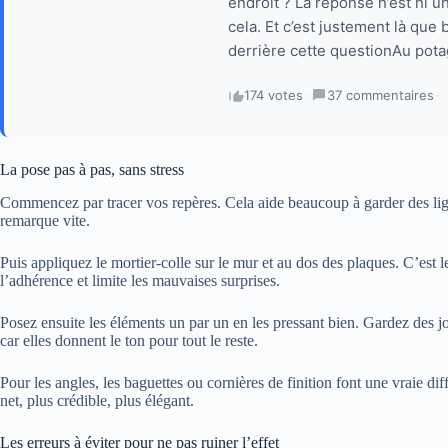
endroit ? La réponse n’est ni un
cela. Et c’est justement là que
derrière cette questionAu potag
174 votes
·
37 commentaires
·
La pose pas à pas, sans stress
Commencez par tracer vos repères. Cela aide beaucoup à garder des lign
remarque vite.
Puis appliquez le mortier-colle sur le mur et au dos des plaques. C’est 
l’adhérence et limite les mauvaises surprises.
Posez ensuite les éléments un par un en les pressant bien. Gardez des jo
car elles donnent le ton pour tout le reste.
Pour les angles, les baguettes ou cornières de finition font une vraie diff
net, plus crédible, plus élégant.
Les erreurs à éviter pour ne pas ruiner l’effet