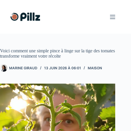
Passer
au
contenu
Voici comment une simple pince à linge sur la tige des tomates
transforme vraiment votre récolte
MARINE GIRAUD
13 JUIN 2026 À 06:01
MAISON