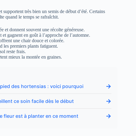
 supportent très bien un semis de début d’été. Certains
te quand le temps se rafraîchit.
fée et donnent souvent une récolte généreuse.
nt et gagnent en goût à l’approche de l’automne.
t offrent une chair douce et colorée.
d les premiers plants fatiguent.
ol reste frais.
rtent mieux la montée en graines.
→
 pied des hortensias : voici pourquoi
→
illent ce soin facile dès le début
→
tte fleur est à planter en ce moment