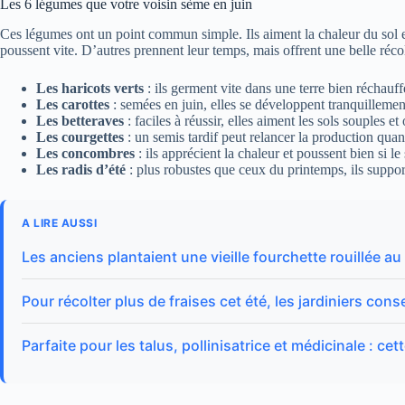
Les 6 légumes que votre voisin sème en juin
Ces légumes ont un point commun simple. Ils aiment la chaleur du sol et
poussent vite. D’autres prennent leur temps, mais offrent une belle récol
Les haricots verts
: ils germent vite dans une terre bien réchauf
Les carottes
: semées en juin, elles se développent tranquilleme
Les betteraves
: faciles à réussir, elles aiment les sols souples e
Les courgettes
: un semis tardif peut relancer la production quan
Les concombres
: ils apprécient la chaleur et poussent bien si le s
Les radis d’été
: plus robustes que ceux du printemps, ils suppo
A LIRE AUSSI
Les anciens plantaient une vieille fourchette rouillée au
Pour récolter plus de fraises cet été, les jardiniers conse
Parfaite pour les talus, pollinisatrice et médicinale : ce