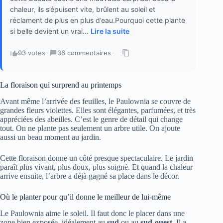
chaleur, ils s’épuisent vite, brûlent au soleil et
réclament de plus en plus d’eau.Pourquoi cette plante
si belle devient un vrai...
Lire la suite
93 votes
·
36 commentaires
·
La floraison qui surprend au printemps
Avant même l’arrivée des feuilles, le Paulownia se couvre de
grandes fleurs violettes. Elles sont élégantes, parfumées, et très
appréciées des abeilles. C’est le genre de détail qui change
tout. On ne plante pas seulement un arbre utile. On ajoute
aussi un beau moment au jardin.
Cette floraison donne un côté presque spectaculaire. Le jardin
paraît plus vivant, plus doux, plus soigné. Et quand la chaleur
arrive ensuite, l’arbre a déjà gagné sa place dans le décor.
Où le planter pour qu’il donne le meilleur de lui-même
Le Paulownia aime le soleil. Il faut donc le placer dans une
zone bien exposée, idéalement au
sud
ou au
sud-ouest
. Il a