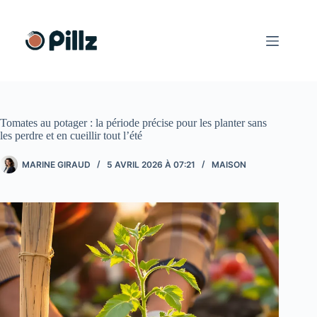
Passer
au
contenu
Tomates au potager : la période précise pour les planter sans
les perdre et en cueillir tout l’été
MARINE GIRAUD
5 AVRIL 2026 À 07:21
MAISON