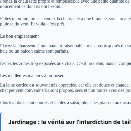
Prenez la chaussette propre et remplissez-la avec une petite quantité de fi
doucement ce dont ils ont besoin.
Faites un nœud, ou suspendez la chaussette à une branche, sous un auven
pluie et du vent. Et voilà, c’est prêt.
Le bon emplacement
Placez la chaussette à une hauteur raisonnable, mais pas trop près du so
haie ou un balcon calme sont parfaits.
Évitez les zones trop exposées aux chats. C’est un détail, mais il comp
Les meilleures matières à proposer
La laine cardée est souvent très appréciée, car elle est douce et chaude
chat peuvent convenir s’ils sont propres, secs et non traités avec des pr
Plus les fibres sont courtes et faciles à saisir, plus elles plaisent aux ois
Jardinage : la vérité sur l’interdiction de ta