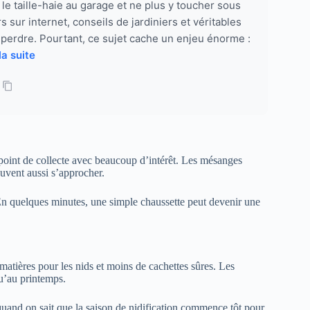
 le taille-haie au garage et ne plus y toucher sous
sur internet, conseils de jardiniers et véritables
s’y perdre. Pourtant, ce sujet cache un enjeu énorme :
la suite
t point de collecte avec beaucoup d’intérêt. Les mésanges
uvent aussi s’approcher.
r. En quelques minutes, une simple chaussette peut devenir une
e matières pour les nids et moins de cachettes sûres. Les
u’au printemps.
 quand on sait que la saison de nidification commence tôt pour