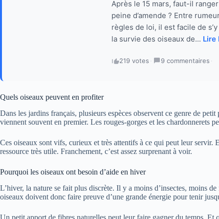
Après le 15 mars, faut-il ranger
peine d’amende ? Entre rumeurs 
règles de loi, il est facile de 
la survie des oiseaux de...
Lire 
219 votes
·
9 commentaires
·
Quels oiseaux peuvent en profiter
Dans les jardins français, plusieurs espèces observent ce genre de peti
viennent souvent en premier. Les rouges-gorges et les chardonnerets pe
Ces oiseaux sont vifs, curieux et très attentifs à ce qui peut leur servi
ressource très utile. Franchement, c’est assez surprenant à voir.
Pourquoi les oiseaux ont besoin d’aide en hiver
L’hiver, la nature se fait plus discrète. Il y a moins d’insectes, moins d
oiseaux doivent donc faire preuve d’une grande énergie pour tenir jusq
Un petit apport de fibres naturelles peut leur faire gagner du temps. Et