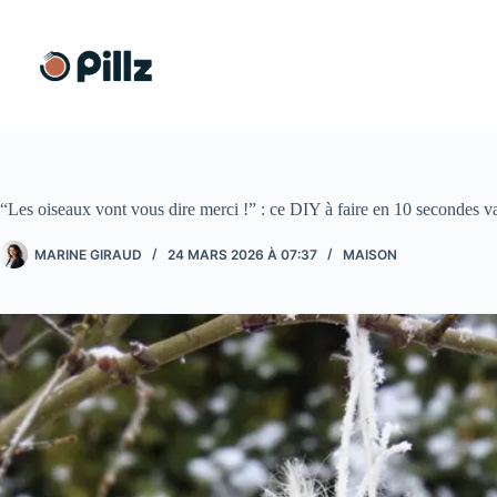
Passer
au
contenu
“Les oiseaux vont vous dire merci !” : ce DIY à faire en 10 secondes va
MARINE GIRAUD
24 MARS 2026 À 07:37
MAISON