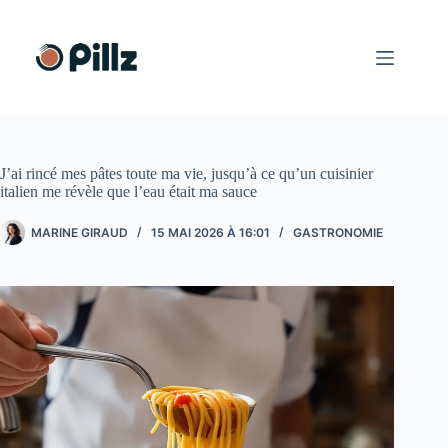
Passer
au
contenu
J’ai rincé mes pâtes toute ma vie, jusqu’à ce qu’un cuisinier
italien me révèle que l’eau était ma sauce
MARINE GIRAUD
15 MAI 2026 À 16:01
GASTRONOMIE