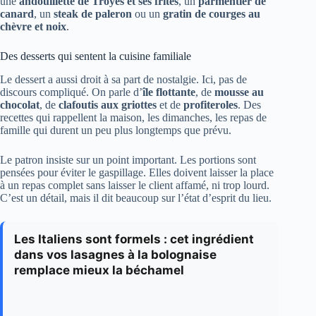
une
andouillette de Troyes et ses frites
, un
parmentier de
canard
, un
steak de paleron
ou un
gratin de courges au
chèvre et noix
.
Des desserts qui sentent la cuisine familiale
Le dessert a aussi droit à sa part de nostalgie. Ici, pas de
discours compliqué. On parle d’
île flottante
, de
mousse au
chocolat
, de
clafoutis aux griottes
et de
profiteroles
. Des
recettes qui rappellent la maison, les dimanches, les repas de
famille qui durent un peu plus longtemps que prévu.
Le patron insiste sur un point important. Les portions sont
pensées pour éviter le gaspillage. Elles doivent laisser la place
à un repas complet sans laisser le client affamé, ni trop lourd.
C’est un détail, mais il dit beaucoup sur l’état d’esprit du lieu.
Les Italiens sont formels : cet ingrédient
dans vos lasagnes à la bolognaise
remplace mieux la béchamel