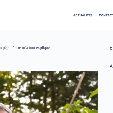
ACTUALITÉS
CONTAC
n pépiniériste m’a tout expliqué
R
A