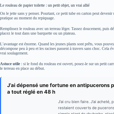
Le rouleau de papier toilette : un petit objet, un vrai allié
On le jette sans y penser. Pourtant, ce petit tube en carton peut devenir 
pratique au moment du repiquage.
Remplissez le rouleau avec un terreau léger. Tassez doucement, puis dép
placez le tout dans une barquette ou un plateau.
L’avantage est énorme. Quand les jeunes plants sont prêts, vous pouvez 
décompose peu à peu et les racines passent à travers sans choc. Cela évit
vrai soulagement.
Astuce utile
: si le fond du rouleau est ouvert, posez-le sur un petit car
le terreau en place au début.
J’ai dépensé une fortune en antipucerons p
a tout réglé en 48 h
J’ai cru bien faire. J’ai acheté
restaient couverts de pucerons
simple plant de rhubarbe, placé